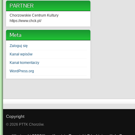
PARTNER
Chorzowskie Centrum Kultury
https://www.chck.pl/
Meta
Zaloguj się
Kanał wpisów
Kanał komentarzy
WordPress.org
Copyright
© 2026 PTTK Chorzów.