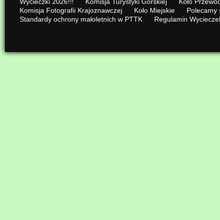
Wycieczki 2026!!!
Komisja Turystyki Górskiej
Koło Przewod
Komisja Fotografii Krajoznawczej
Koło Miejskie
Polecamy 
Standardy ochrony małoletnich w PTTK
Regulamin Wyciecze