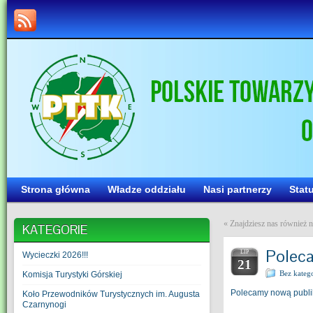
Strona główna
Władze oddziału
Nasi partnerzy
Stat
«
Znajdziesz nas równie
KATEGORIE
Poleca
LIP
Wycieczki 2026!!!
21
Bez katego
Komisja Turystyki Górskiej
Polecamy nową publik
Koło Przewodników Turystycznych im. Augusta
Czarnynogi