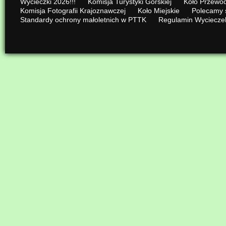
Wycieczki 2026!!!
Komisja Turystyki Górskiej
Koło Przewod
Komisja Fotografii Krajoznawczej
Koło Miejskie
Polecamy 
Standardy ochrony małoletnich w PTTK
Regulamin Wyciecze