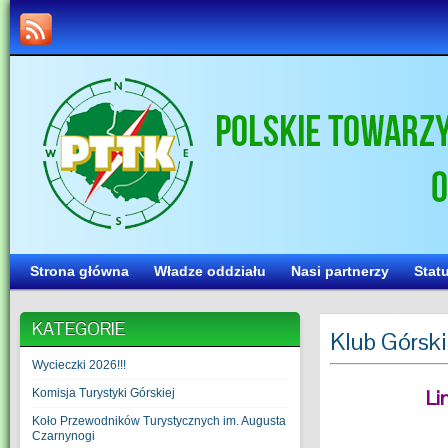
Strona główna
Władze oddziału
Nasi partnerzy
Stat
KATEGORIE
Klub Górski
Wycieczki 2026!!!
Li
Komisja Turystyki Górskiej
Koło Przewodników Turystycznych im. Augusta
Czarnynogi