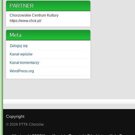
PARTNER
Chorzowskie Centrum Kultury
https://www.chck.pl/
Meta
Zaloguj się
Kanał wpisów
Kanał komentarzy
WordPress.org
Copyright
© 2026 PTTK Chorzów.