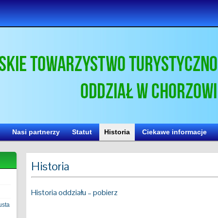
Nasi partnerzy
Statut
Historia
Ciekawe informacje
Historia
Historia oddziału – pobierz
usta