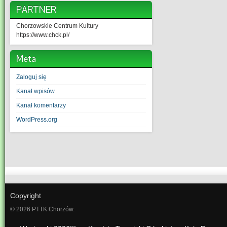
PARTNER
Chorzowskie Centrum Kultury
https://www.chck.pl/
Meta
Zaloguj się
Kanał wpisów
Kanał komentarzy
WordPress.org
Copyright
© 2026 PTTK Chorzów.