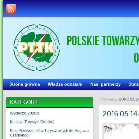
Strona główna
Władze oddziału
Nasi partnerzy
Stat
↑ Powrót do
KORONA GÓ
KATEGORIE
2016 05 14-
Wycieczki 2026!!!
Komisja Turystyki Górskiej
Koło Przewodników Turystycznych im. Augusta
Czarnynogi