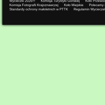
Wycieczki 2026!!!
Komisja Turystyki Górskiej
Koło Przewod
Komisja Fotografii Krajoznawczej
Koło Miejskie
Polecamy 
Standardy ochrony małoletnich w PTTK
Regulamin Wyciecze