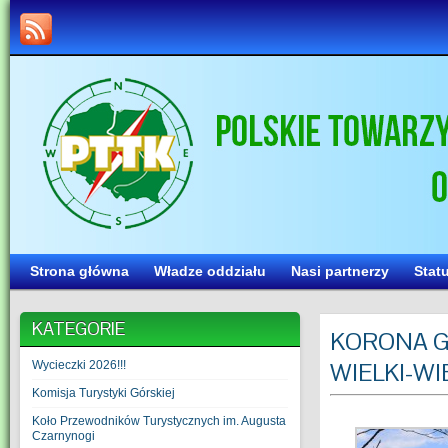
Strona główna
Władze oddziału
Nasi partnerzy
Stat
KATEGORIE
KORONA G
WIELKI-W
Wycieczki 2026!!!
Komisja Turystyki Górskiej
Koło Przewodników Turystycznych im. Augusta
Czarnynogi