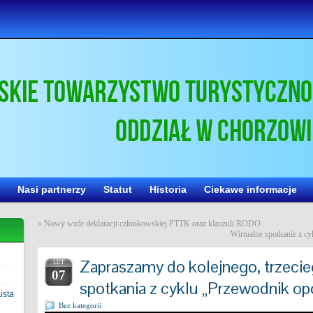
Nasi partnerzy
Statut
Historia
Ciekawe informacje
«
Nowy wzór deklaracji członkowskiej PTTK oraz klauzuli RODO
Wirtualne spotkanie z 
Zapraszamy do kolejnego, trzecie
LUT
07
spotkania z cyklu „Przewodnik o
usta
Bez kategorii