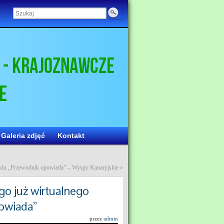
Galeria zdjęć
Kontakt
cyklu „Przewodnik opowiada” – Wyspy Kanaryjskie
»
go już wirtualnego
powiada”
przez
admin