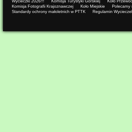
Wycieczki 2026!!!
Komisja Turystyki Górskiej
Koło Przewod
Komisja Fotografii Krajoznawczej
Koło Miejskie
Polecamy 
Standardy ochrony małoletnich w PTTK
Regulamin Wyciecze