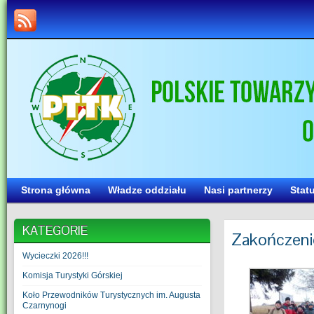
Strona główna
Władze oddziału
Nasi partnerzy
Stat
KATEGORIE
Zakończenie
Wycieczki 2026!!!
Komisja Turystyki Górskiej
Koło Przewodników Turystycznych im. Augusta
Czarnynogi