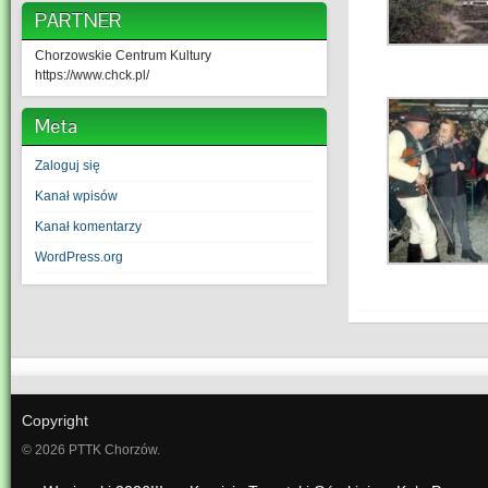
PARTNER
Chorzowskie Centrum Kultury
https://www.chck.pl/
Meta
Zaloguj się
Kanał wpisów
Kanał komentarzy
WordPress.org
Copyright
© 2026 PTTK Chorzów.