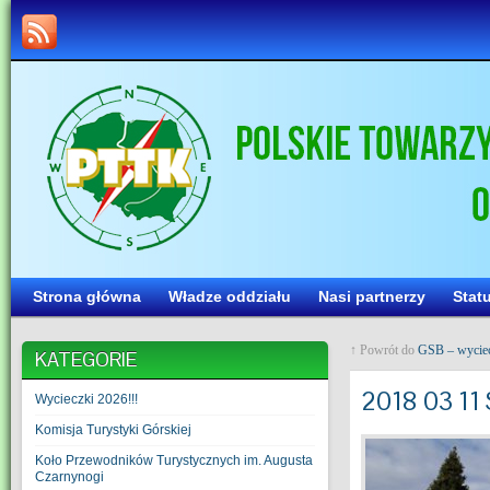
Strona główna
Władze oddziału
Nasi partnerzy
Stat
↑ Powrót do
GSB – wyciec
KATEGORIE
2018 03 11
Wycieczki 2026!!!
Komisja Turystyki Górskiej
Koło Przewodników Turystycznych im. Augusta
Czarnynogi