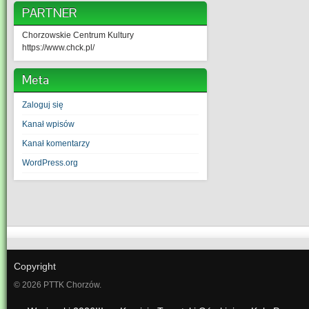
PARTNER
Chorzowskie Centrum Kultury
https://www.chck.pl/
Meta
Zaloguj się
Kanał wpisów
Kanał komentarzy
WordPress.org
Copyright
© 2026 PTTK Chorzów.