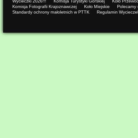
Wycieczki 2026!!!
Komisja Turystyki Górskiej
Koło Przewod
Komisja Fotografii Krajoznawczej
Koło Miejskie
Polecamy 
Standardy ochrony małoletnich w PTTK
Regulamin Wyciecze