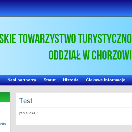
Nasi partnerzy
Statut
Historia
Ciekawe informacje
Test
[table id=1 /]
usta