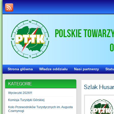
Strona główna
Władze oddziału
Nasi partnerzy
Stat
KATEGORIE
Szlak Husari
Wycieczki 2026!!!
Komisja Turystyki Górskiej
Koło Przewodników Turystycznych im. Augusta
Czarnynogi