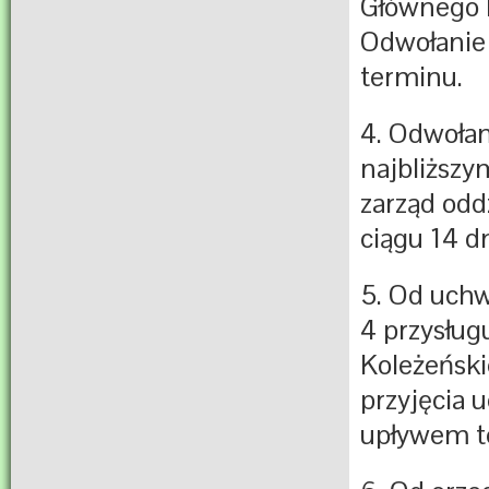
Głównego P
Odwołanie
terminu.
4. Odwołan
najbliższy
zarząd odd
ciągu 14 dn
5. Od uchw
4 przysług
Koleżeński
przyjęcia 
upływem t