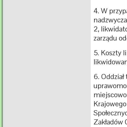
4. W przyp
nadzwyczaj
2, likwida
zarządu od
5. Koszty 
likwidowan
6. Oddział
uprawomoc
miejscowo 
Krajowego 
Społecznyc
Zakładów O