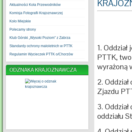
KRAJOZ
Aktualności Koła Przewodników
Komisja Fotografii Krajoznawczej
Koło Miejskie
Polecamy strony
Klub Górski „Wysoki Poziom” z Zabrza
1. Oddział
Standardy ochrony małoletnich w PTTK
Regulamin Wycieczek PTTK o/Chorzów
PTTK, two
wyrażoną w
ODZNAKA KRAJOZNAWCZA
2. Oddział
Zjazdu PT
3. Oddział
oddziału S
4. Oddział