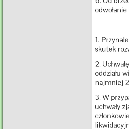
6. Od orze
odwołanie 
1. Przynal
skutek roz
2. Uchwałę
oddziału w
najmniej 2
3. W przyp
uchwały zj
członkowie
likwidacyj