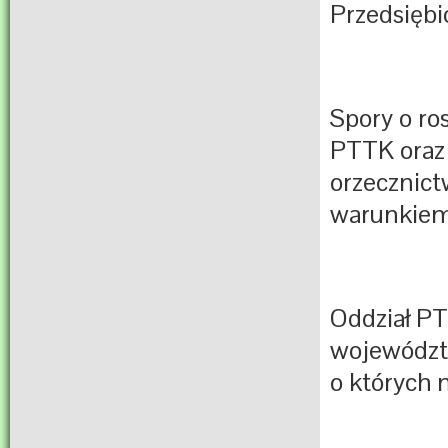
Przedsiębi
Spory o ro
PTTK oraz
orzecznic
warunkiem
Oddział PT
województ
o których 