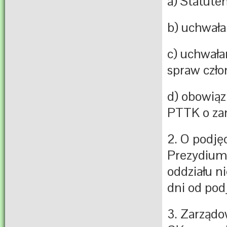
a) Statut
b) uchwał
c) uchwał
spraw czło
d) obowią
PTTK o zam
2. O podję
Prezydium
oddziału n
dni od podj
3. Zarządo