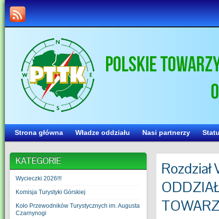
Strona główna
Władze oddziału
Nasi partnerzy
Stat
KATEGORIE
Rozdzia
Wycieczki 2026!!!
ODDZIAŁ
Komisja Turystyki Górskiej
TOWARZ
Koło Przewodników Turystycznych im. Augusta
Czarnynogi