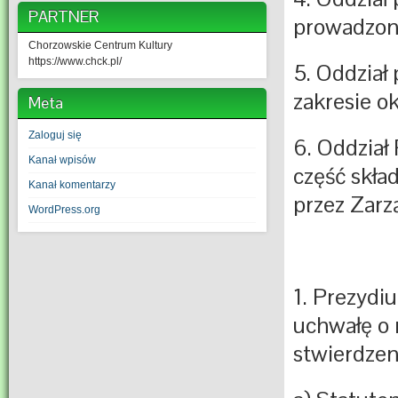
PARTNER
prowadzon
Chorzowskie Centrum Kultury
https://www.chck.pl/
5. Oddział
zakresie o
Meta
Zaloguj się
6. Oddzia
Kanał wpisów
część skła
Kanał komentarzy
przez Zar
WordPress.org
1. Prezyd
uchwałę o 
stwierdzen