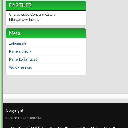
PARTNER
Chorzowskie Centrum Kultury
https://www.chck.pl/
Meta
Zaloguj się
Kanał wpisów
Kanał komentarzy
WordPress.org
Copyright
© 2026 PTTK Chorzów.