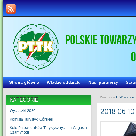
Strona główna
Władze oddziału
Nasi partnerzy
Stat
↑ Powrót do
GSB – część V
KATEGORIE
2018 06 10
Wycieczki 2026!!!
Komisja Turystyki Górskiej
Koło Przewodników Turystycznych im. Augusta
Czarnynogi