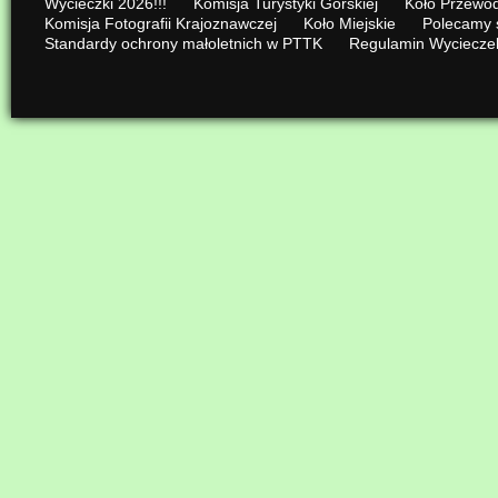
Wycieczki 2026!!!
Komisja Turystyki Górskiej
Koło Przewod
Komisja Fotografii Krajoznawczej
Koło Miejskie
Polecamy 
Standardy ochrony małoletnich w PTTK
Regulamin Wyciecze