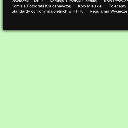
Wycieczki 2026!!!
Komisja Turystyki Górskiej
Koło Przewod
Komisja Fotografii Krajoznawczej
Koło Miejskie
Polecamy 
Standardy ochrony małoletnich w PTTK
Regulamin Wyciecze