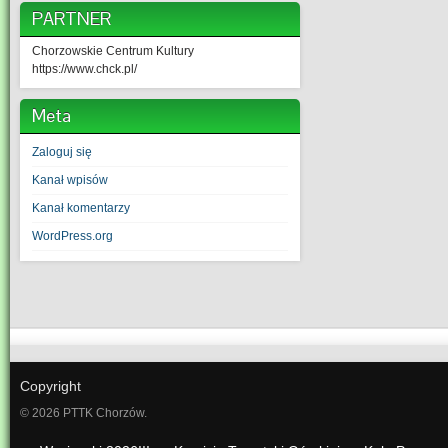
PARTNER
Chorzowskie Centrum Kultury
https://www.chck.pl/
Meta
Zaloguj się
Kanał wpisów
Kanał komentarzy
WordPress.org
Copyright
© 2026 PTTK Chorzów.