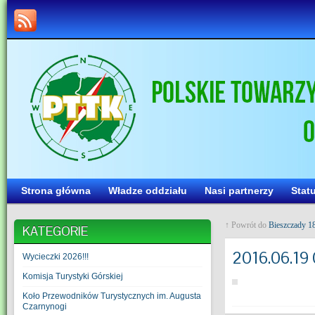
Strona główna
Władze oddziału
Nasi partnerzy
Stat
↑ Powrót do
Bieszczady 1
KATEGORIE
2016.06.19
Wycieczki 2026!!!
Komisja Turystyki Górskiej
Koło Przewodników Turystycznych im. Augusta
Czarnynogi