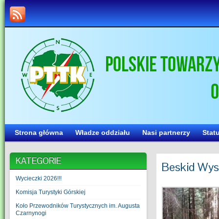
Strona główna
Władze oddziału
Nasi partnerzy
Stat
KATEGORIE
Beskid Wysp
Wycieczki 2026!!!
Komisja Turystyki Górskiej
Koło Przewodników Turystycznych im. Augusta
Czarnynogi