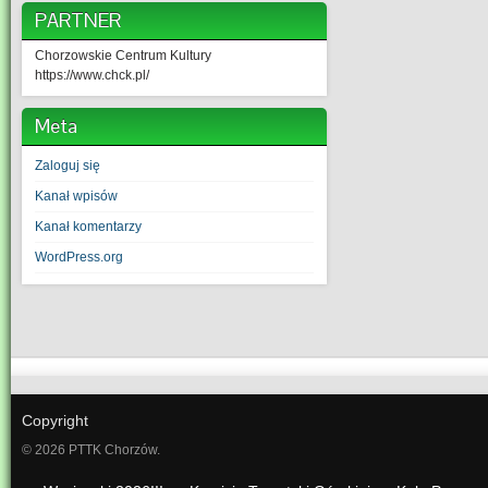
PARTNER
Chorzowskie Centrum Kultury
https://www.chck.pl/
Meta
Zaloguj się
Kanał wpisów
Kanał komentarzy
WordPress.org
Copyright
© 2026 PTTK Chorzów.