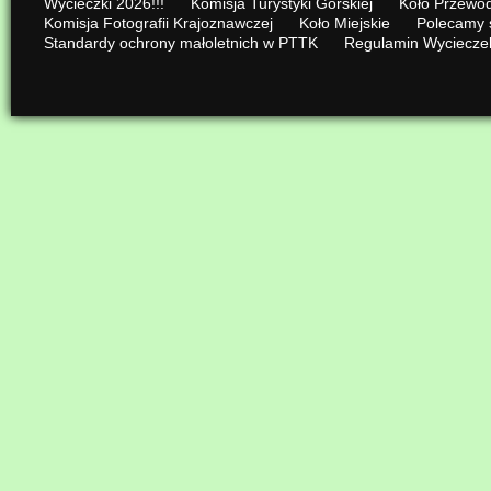
Wycieczki 2026!!!
Komisja Turystyki Górskiej
Koło Przewod
Komisja Fotografii Krajoznawczej
Koło Miejskie
Polecamy 
Standardy ochrony małoletnich w PTTK
Regulamin Wyciecze