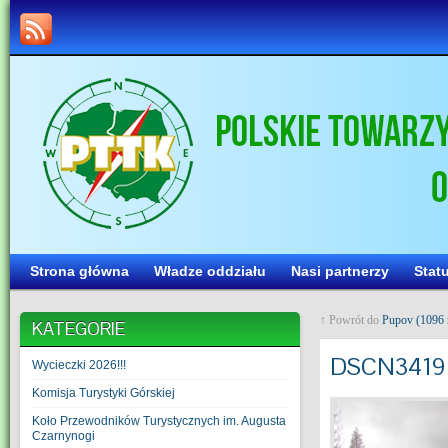
Strona główna
Władze oddziału
Nasi partnerzy
Stat
↑ Powrót do
Pupov (1096 
KATEGORIE
DSCN3419
Wycieczki 2026!!!
Komisja Turystyki Górskiej
Koło Przewodników Turystycznych im. Augusta
Czarnynogi